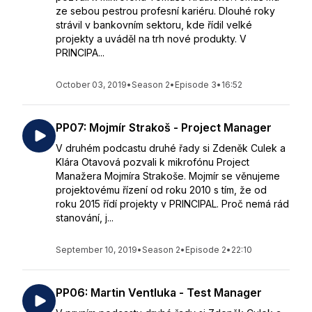
ze sebou pestrou profesní kariéru. Dlouhé roky
strávil v bankovním sektoru, kde řídil velké
projekty a uváděl na trh nové produkty. V
PRINCIPA...
October 03, 2019
•
Season 2
•
Episode 3
•
16:52
PP07: Mojmír Strakoš - Project Manager
V druhém podcastu druhé řady si Zdeněk Culek a
Klára Otavová pozvali k mikrofónu Project
Manažera Mojmíra Strakoše. Mojmír se věnujeme
projektovému řízení od roku 2010 s tím, že od
roku 2015 řídí projekty v PRINCIPAL. Proč nemá rád
stanování, j...
September 10, 2019
•
Season 2
•
Episode 2
•
22:10
PP06: Martin Ventluka - Test Manager