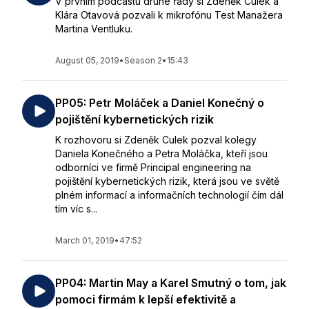
V prvním podcastu druhé řady si Zdeněk Culek a
Klára Otavová pozvali k mikrofónu Test Manažera
Martina Ventluku.
August 05, 2019
•
Season 2
•
15:43
PP05: Petr Moláček a Daniel Konečný o
pojištění kybernetických rizik
K rozhovoru si Zdeněk Culek pozval kolegy
Daniela Konečného a Petra Moláčka, kteří jsou
odborníci ve firmě Principal engineering na
pojištění kybernetických rizik, která jsou ve světě
plném informací a informačních technologií čím dál
tím víc s...
March 01, 2019
•
47:52
PP04: Martin May a Karel Smutný o tom, jak
pomoci firmám k lepší efektivitě a