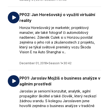
PP02: Jan Horešovský o využití virtuální
reality
Honza Horešovský je marketér, projektový
manažer, ale také fotograf či automobilový
nadšenec. Zdeněk Culek si s Honzou povídal
zejména o jeho roli a zkušenostech z projektu,
který se týkal světové premiéry vozu Škoda
Vision E na Auto Shanghai v...
December 01, 2018
•
Season 1
•
30:42
PP01: Jaroslav Mojžíš o business analýze v
agilním prostředí
Jaroslav je seniorní konzultat, analytik, agilní
propagátor školitel a také člověk, který nezkazí
žádnou srandu. S kolegou Jaroslavem jsme
hovořili zejména o business analýze v tradičně