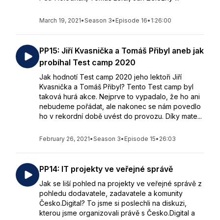
March 19, 2021
•
Season 3
•
Episode 16
•
1:26:00
PP15: Jiří Kvasnička a Tomáš Přibyl aneb jak
probíhal Test camp 2020
Jak hodnotí Test camp 2020 jeho lektoři Jiří
Kvasnička a Tomáš Přibyl? Tento Test camp byl
taková hurá akce. Nejprve to vypadalo, že ho ani
nebudeme pořádat, ale nakonec se nám povedlo
ho v rekordní době uvést do provozu. Díky mate...
February 26, 2021
•
Season 3
•
Episode 15
•
26:03
PP14: IT projekty ve veřejné správě
Jak se liší pohled na projekty ve veřejné správě z
pohledu dodavatele, zadavatele a komunity
Česko.Digital? To jsme si poslechli na diskuzi,
kterou jsme organizovali právě s Česko.Digital a