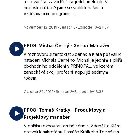
testování se zaváděním agilních metodik. V
neposlední řadě jsme se vrátili k našemu
vzdělávacímu programu T...
November 13, 2019
•
Season 2
•
Episode 10
•
24:57
PP09: Michal Černý - Senior Manažer
K rozhovoru si tentokrát Zdeněk a Klára pozvali k
natáčení Michala Černého. Michal je jedním z pilířů
obchodního oddělení v PRINCIPAL, ve kterém
zanechává svoji profesní stopu již sedmým
rokem.
October 24, 2019
•
Season 2
•
Episode 9
•
13:32
PP08: Tomáš Krátký - Produktový a
Projektový manažer
V dalším rozhovoru druhé série si Zdeněk a Klára
pozvali k mikrofónu Tomáše Krátkého.Tomáš má