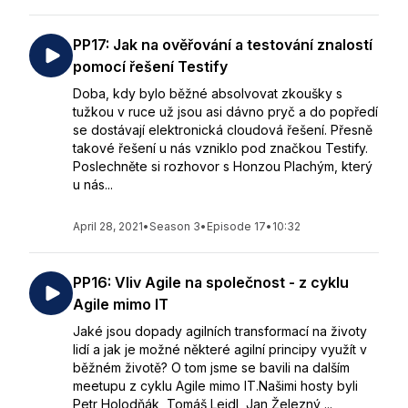
PP17: Jak na ověřování a testování znalostí
pomocí řešení Testify
Doba, kdy bylo běžné absolvovat zkoušky s
tužkou v ruce už jsou asi dávno pryč a do popředí
se dostávají elektronická cloudová řešení. Přesně
takové řešení u nás vzniklo pod značkou Testify.
Poslechněte si rozhovor s Honzou Plachým, který
u nás...
April 28, 2021
•
Season 3
•
Episode 17
•
10:32
PP16: Vliv Agile na společnost - z cyklu
Agile mimo IT
Jaké jsou dopady agilních transformací na životy
lidí a jak je možné některé agilní principy využít v
běžném životě? O tom jsme se bavili na dalším
meetupu z cyklu Agile mimo IT.Našimi hosty byli
Petr Holodňák, Tomáš Leidl, Jan Železný ...