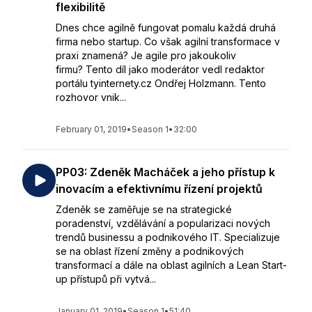
flexibilitě
Dnes chce agilně fungovat pomalu každá druhá
firma nebo startup. Co však agilní transformace v
praxi znamená? Je agile pro jakoukoliv
firmu? Tento díl jako moderátor vedl redaktor
portálu tyinternety.cz Ondřej Holzmann. Tento
rozhovor vnik...
February 01, 2019
•
Season 1
•
32:00
PP03: Zdeněk Macháček a jeho přístup k
inovacím a efektivnímu řízení projektů
Zdeněk se zaměřuje se na strategické
poradenství, vzdělávání a popularizaci nových
trendů businessu a podnikového IT. Specializuje
se na oblast řízení změny a podnikových
transformací a dále na oblast agilních a Lean Start-
up přístupů při vytvá...
January 01, 2019
•
Season 1
•
51:40