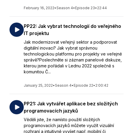
February 16, 2022
•
Season 4
•
Episode 23
•
22:44
PP22: Jak vybrat technologií do veřejného
IT projektu
Jak modernizovat veřejný sektor a podporovat
digitální inovaci? Jak vybrat správnou
technologickou platformu pro projekty ve veřejné
správě?Poslechněte si záznam panelové diskuze,
kterou jsme pořádali v Lednu 2022 společně s
komunitou Č...
January 25, 2022
•
Season 4
•
Episode 22
•
2:00:42
PP21: Jak vytvářet aplikace bez složitých
programovacích jazyků
Věděli jste, že namísto použití složitých
programovacích jazyků můžete využít vizuální
rozhraní a intuitivně vyvíjet např. mobilní či