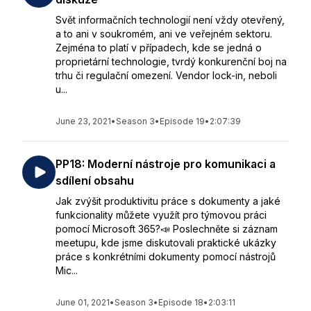
Svět informačních technologií není vždy otevřený,
a to ani v soukromém, ani ve veřejném sektoru.
Zejména to platí v případech, kde se jedná o
proprietární technologie, tvrdý konkurenční boj na
trhu či regulační omezení. Vendor lock-in, neboli
u...
June 23, 2021
•
Season 3
•
Episode 19
•
2:07:39
PP18: Moderní nástroje pro komunikaci a
sdílení obsahu
Jak zvýšit produktivitu práce s dokumenty a jaké
funkcionality můžete využít pro týmovou práci
pomocí Microsoft 365?📣 Poslechněte si záznam
meetupu, kde jsme diskutovali praktické ukázky
práce s konkrétními dokumenty pomocí nástrojů
Mic...
June 01, 2021
•
Season 3
•
Episode 18
•
2:03:11