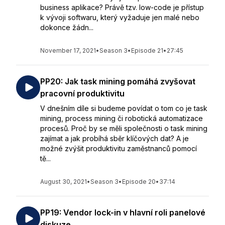
business aplikace? Právě tzv. low-code je přístup
k vývoji softwaru, který vyžaduje jen malé nebo
dokonce žádn...
November 17, 2021
•
Season 3
•
Episode 21
•
27:45
PP20: Jak task mining pomáhá zvyšovat
pracovní produktivitu
V dnešním díle si budeme povídat o tom co je task
mining, process mining či robotická automatizace
procesů. Proč by se měli společnosti o task mining
zajímat a jak probíhá sběr klíčových dat? A je
možné zvýšit produktivitu zaměstnanců pomocí
tě...
August 30, 2021
•
Season 3
•
Episode 20
•
37:14
PP19: Vendor lock-in v hlavní roli panelové
diskuze