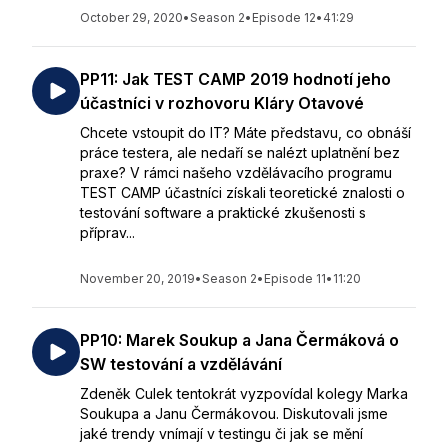
October 29, 2020
•
Season 2
•
Episode 12
•
41:29
PP11: Jak TEST CAMP 2019 hodnotí jeho
účastníci v rozhovoru Kláry Otavové
Chcete vstoupit do IT? Máte představu, co obnáší
práce testera, ale nedaří se nalézt uplatnění bez
praxe? V rámci našeho vzdělávacího programu
TEST CAMP účastníci získali teoretické znalosti o
testování software a praktické zkušenosti s
příprav...
November 20, 2019
•
Season 2
•
Episode 11
•
11:20
PP10: Marek Soukup a Jana Čermáková o
SW testování a vzdělávání
Zdeněk Culek tentokrát vyzpovídal kolegy Marka
Soukupa a Janu Čermákovou. Diskutovali jsme
jaké trendy vnímají v testingu či jak se mění