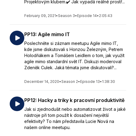
Projektovým klubem.✔️ Jak vypadá reálné prostř...
February 09, 2021
•
Season 3
•
Episode 14
•
2:05:43
PP13: Agile mimo IT
Poslechněte si záznam meetupu Agile mimo IT,
kde jsme diskutovali s Honzou Železným, Petrem
Holodňákem a Tomášem Leidlem o tom, jak využít
agile mimo standardní svět IT. Diskuzi moderoval
Zdeněk Culek. Jaká témata jsme diskutovali?...
December 14, 2020
•
Season 2
•
Episode 13
•
1:38:30
PP12: Hacky a triky k pracovní produktivitě
Jak si zjednodušit nebo automatizovat život a jaké
nástroje při tom použít k dosažení největší
efektivity? To nám představila Lucie Nová na
našem online meetupu.